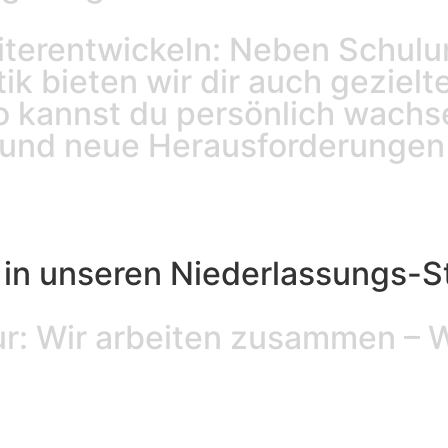
eiterentwickeln: Neben Schulu
ik bieten wir dir auch geziel
 kannst du persönlich wachs
und neue Herausforderungen
in unseren Niederlassungs-S
r: Wir arbeiten zusammen – W