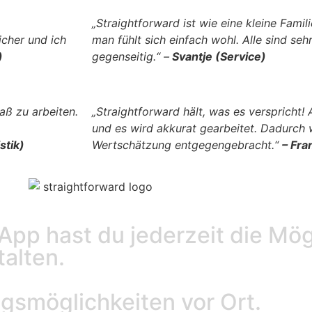
„Straightforward ist wie eine kleine Famil
icher und ich
man fühlt sich einfach wohl. Alle sind seh
)
gegenseitig.“ –
Svantje (Service)
aß zu arbeiten.
„Straightforward hält, was es verspricht
und es wird akkurat gearbeitet. Dadurch 
stik)
Wertschätzung entgegengebracht.“
–
Fra
App hast du jederzeit die Mög
talten.
gsmöglichkeiten vor Ort.