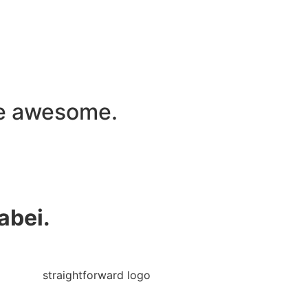
e
awesome.
abei.