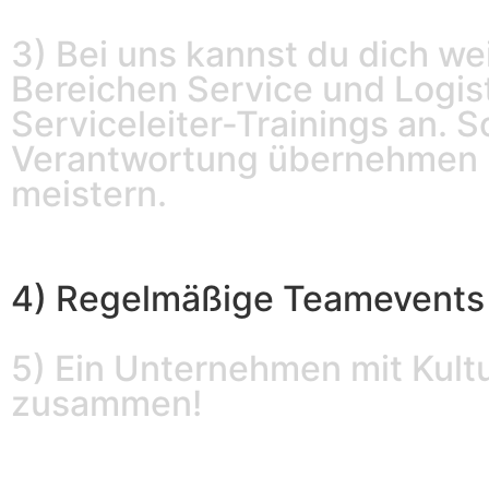
3)
Bei uns kannst du dich w
Bereichen Service und Logist
Serviceleiter-Trainings an.
So
Verantwortung übernehmen 
meistern.
4) Regelmäßige Teamevents 
5) Ein Unternehmen mit Kultu
zusammen!