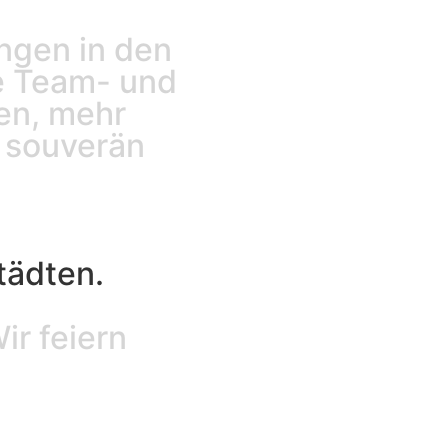
ngen in den
te Team- und
en, mehr
 souverän
tädten.
ir feiern